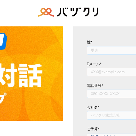
姓
*
Eメール
*
電話番号
*
会社名
*
ご予算
*